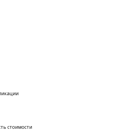
бликации
сть стоимости