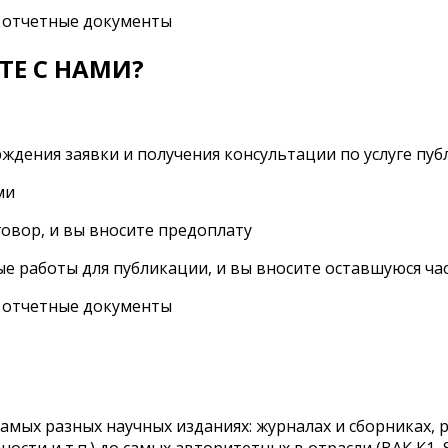
м отчетные документы
ТЕ С НАМИ?
ждения заявки и получения консультации по услуге пу
ми
овор, и вы вносите предоплату
е работы для публикации, и вы вносите оставшуюся ча
м отчетные документы
мых разных научных изданиях: журналах и сборниках, р
ости и т.п.) до самых авторитетных в отрасли (ВАК К1, Sc