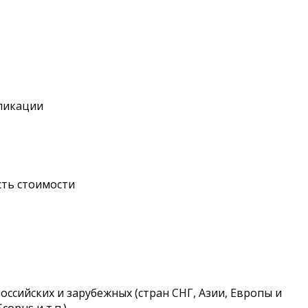
бликации
сть стоимости
оссийских и зарубежных (стран СНГ, Азии, Европы и
opus и т.п.).