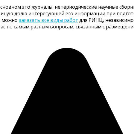
сновном это журналы, непериодические научные сборник
ьвиную долю интересующей его информации при подгото
ас можно
заказать все виды работ
для РИНЦ, независимо 
вас по самым разным вопросам, связанным с размещен