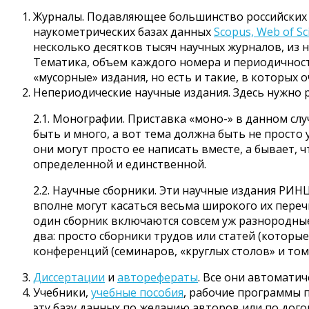
Журналы. Подавляющее большинство российских 
наукометрических базах данных
Scopus, Web of Sci
несколько десятков тысяч научных журналов, из ни
Тематика, объем каждого номера и периодичност
«мусорные» издания, но есть и такие, в которых
Непериодические научные издания. Здесь нужно 
2.1. Монографии. Приставка «моно-» в данном сл
быть и много, а вот тема должна быть не просто 
они могут просто ее написать вместе, а бывает, ч
определенной и единственной.
2.2. Научные сборники. Эти научные издания РИН
вполне могут касаться весьма широкого их перечн
один сборник включаются совсем уж разнородные
два: просто сборники трудов или статей (которы
конференций (семинаров, «круглых столов» и то
Диссертации
и
авторефераты
. Все они автомати
Учебники,
учебные пособия
, рабочие программы 
эту базу данных по желанию авторов или по дого