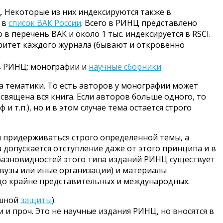
 Некоторые из них индексируются также в
т в
список ВАК России
. Всего в РИНЦ представлено
 в перечень ВАК и около 1 тыс. индексируется в RSCI.
оритет каждого журнала (бывают и откровенно
 в РИНЦ: монографии и
научные сборники
.
 а тематики. То есть авторов у монографии может
священа вся книга. Если авторов больше одного, то
и т.п.), но и в этом случае тема остается строго
ы придерживаться строго определенной темы, а
а допускается отступление даже от этого принципа и в
разновидностей этого типа изданий РИНЦ существует
 вузы или иные организации) и материалы
 до крайне представительных и международных.
ешной
защиты
).
и проч. Это не научные издания РИНЦ, но вносятся в