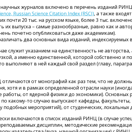
научных журналов включено в перечень изданий РИНЦ.
ence, Russian Science Citation Index (RSCI)
, а также входя
х почти 20 тыс. на русском языке, более 3 тыс. включено
ь их выпуска – самые разнообразные, равно как и авт
 очень почетно опубликоваться даже академикам).
различать два основных вида изданий, индексируемых
учае служит указанием на единственность не авторства,
узкой, а именно единственной, которой собственно и по
то выполняют в ней каждый свой раздел (главу, параграф 
Ц отличаются от монографий как раз тем, что не должн
я, хотя и в рамках определенной отрасли науки (иногд
 работы, от ядерной физики до экономики). Основных 
е по какому-то случаю выпускают кафедры, факультеты,
му подобных мероприятий), от студенческих, локальных
чески включаются в список изданий РИНЦ (в случае усп
преподаваемых дисциплин, методические рекомендации 
вору издательства (вуза, научной организации) с РИНЦ.